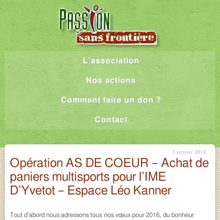
L’association
Nos actions
Comment faire un don ?
Contact
7 janvier 2016
Opération AS DE COEUR – Achat de
paniers multisports pour l’IME
D’Yvetot – Espace Léo Kanner
Tout d’abord nous adressons tous nos vœux pour 2016, du bonheur