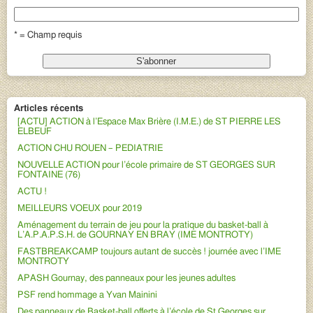
* = Champ requis
Articles récents
[ACTU] ACTION à l’Espace Max Brière (I.M.E.) de ST PIERRE LES
ELBEUF
ACTION CHU ROUEN – PEDIATRIE
NOUVELLE ACTION pour l’école primaire de ST GEORGES SUR
FONTAINE (76)
ACTU !
MEILLEURS VOEUX pour 2019
Aménagement du terrain de jeu pour la pratique du basket-ball à
L’A.P.A.P.S.H. de GOURNAY EN BRAY (IME MONTROTY)
FASTBREAKCAMP toujours autant de succès ! journée avec l’IME
MONTROTY
APASH Gournay, des panneaux pour les jeunes adultes
PSF rend hommage a Yvan Mainini
Des panneaux de Basket-ball offerts à l’école de St Georges sur