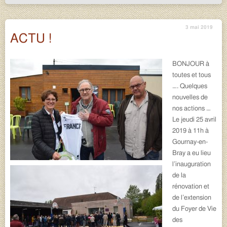
3 mai 2019
ACTU !
BONJOUR à
toutes et tous
…. Quelques
nouvelles de
nos actions …
Le jeudi 25 avril
2019 à 11h à
Gournay-en-
Bray a eu lieu
l’inauguration
de la
rénovation et
de l’extension
du Foyer de Vie
des