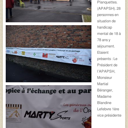
Planquettes.
(APAPSH). 28
personnes en
situation de
handicap
mental de 18 à
78 ans y
séjournent.
Etaient
présents : Le
Président de
l’APAPSH,
Monsieur
Martial
Béranger,
Madame
Blandine
Lefebvre 1ère
vice présidente