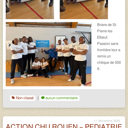
Briere de St
Pierre les
Elbeuf.
Passion sans
frontière leur a
remis un
chèque de 500
€.
Non classé
|
aucun commentaire
11 décembre 2025
ACTION CHU ROUEN – PEDIATRIE