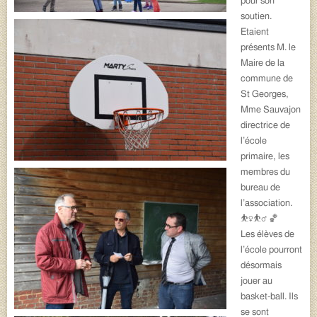
pour son
soutien.
Etaient
présents M. le
Maire de la
commune de
St Georges,
Mme Sauvajon
directrice de
l’école
primaire, les
membres du
bureau de
l’association.
⛹️‍♀️⛹️‍♂️ 🏀
Les élèves de
l’école pourront
désormais
jouer au
basket-ball. Ils
se sont