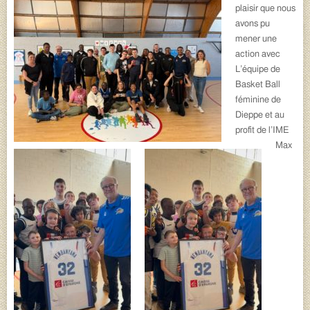
plaisir que nous
avons pu
mener une
action avec
L’équipe de
Basket Ball
féminine de
Dieppe et au
profit de l’IME
Max