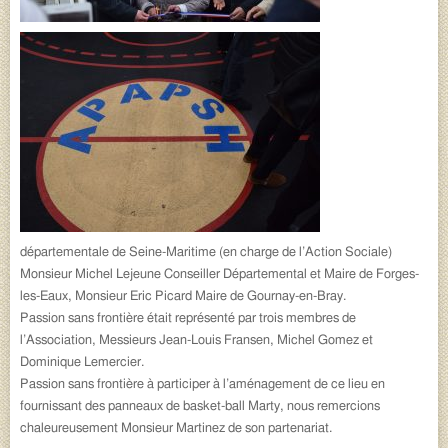
départementale de Seine-Maritime (en charge de l’Action Sociale)
Monsieur Michel Lejeune Conseiller Départemental et Maire de Forges-
les-Eaux, Monsieur Eric Picard Maire de Gournay-en-Bray.
Passion sans frontière était représenté par trois membres de
l’Association, Messieurs Jean-Louis Fransen, Michel Gomez et
Dominique Lemercier.
Passion sans frontière à participer à l’aménagement de ce lieu en
fournissant des panneaux de basket-ball Marty, nous remercions
chaleureusement Monsieur Martinez de son partenariat.