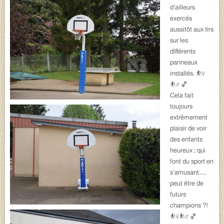
d’ailleurs
exercés
aussitôt aux tirs
sur les
différents
panneaux
installés. ⛹️‍♀️
⛹️‍♂️ 🏀
Cela fait
toujours
extrêmement
plaisir de voir
des enfants
heureux ; qui
font du sport en
s’amusant…..
peut être de
futurs
champions ?!
⛹️‍♀️⛹️‍♂️ 🏀