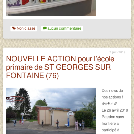
Non classé
|
aucun commentaire
7 juin 2019
NOUVELLE ACTION pour l’école
primaire de ST GEORGES SUR
FONTAINE (76)
Des news de
nos actions !
⛹️‍♀️⛹️‍♂️ 🏀
Le 26 avril 2019
Passion sans
frontière a
participé à