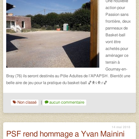
Une nouvelle
action pour
Passion sans
frontière, deux
panneaux de
Basket-ball
vont être
achetés pour
aménager ce
terrain à
Gournay-en-
Bray (76) ils seront destinés au Pôle Adultes de l’APAPSH . Bientôt une
belle aire de jeu pour la pratique du basket-ball 🏀⛹️‍♀️⛹️‍♂️🏀
Non classé
|
aucun commentaire
14 mai 2018
PSF rend hommage a Yvan Mainini