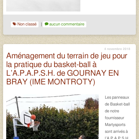
Non classé
|
aucun commentaire
4 novembre 2018
Aménagement du terrain de jeu pour
la pratique du basket-ball à
L’A.P.A.P.S.H. de GOURNAY EN
BRAY (IME MONTROTY)
Les panneaux
de Basket-ball
de notre
fournisseur
Martysports
sont arrivés à
l’A.P.A.P.S.H.