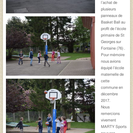
l’achat de
plusieurs
panneaux de
Basket Ball au
profit de l’école
primaire de St
Georges sur
Fontaine (76) .
Pour mémoire
nous avions
équipé l’école
maternelle de
cette
commune en
décembre
2017.
Nous
remercions
vivement
MARTY Sports