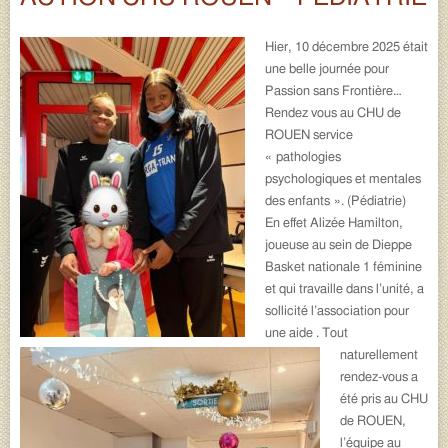
Hier, 10 décembre 2025 était
une belle journée pour
Passion sans Frontière…
Rendez vous au CHU de
ROUEN service
« pathologies
psychologiques et mentales
des enfants ». (Pédiatrie)
En effet Alizée Hamilton,
joueuse au sein de Dieppe
Basket nationale 1 féminine
et qui travaille dans l’unité, a
sollicité l’association pour
une aide . Tout
naturellement
rendez-vous a
été pris au CHU
de ROUEN,
l’équipe au