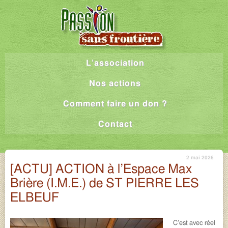
L’association
Nos actions
Comment faire un don ?
Contact
2 mai 2026
[ACTU] ACTION à l’Espace Max
Brière (I.M.E.) de ST PIERRE LES
ELBEUF
C’est avec réel